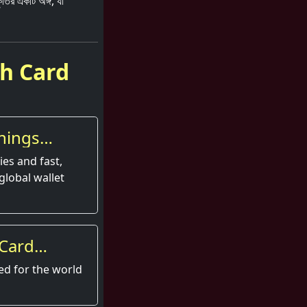
ৃতির একটি অঙ্গ, যা
sh Card
nings
es and fast,
global wallet
 Card
perience
ed for the world