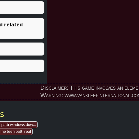
d related
Disclaimer: This game involves an element of f
Warning: www.vankleefinternational.com provi
s
teen patti windows download
line teen patti real