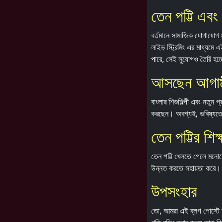
তেন পট্টি এব
বর্তমানে সামাজিক যোগাযোগ ম
লাইভ স্ট্রিমিং এর মাধ্যমে 
পারে, সেই সুযোগও তৈরি হচ
আসছেন আগামী 
বাংলার শিশুশিল্পী এবং নতুন
করছেন। অবশ্যই, ভবিষ্যতে 
তেন পট্টির শিক
তেন পট্টি খেলতে গেলে মনোযো
উন্নত করতে সহায়তা করে। খ
উপসংহার
তো, আমরা এই ব্লগ পোস্টে আ