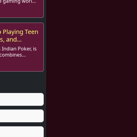
ne gaming world
 card game has
t...
o Playing Teen
es, and
 Indian Poker, is
 combines
f luck. Originating