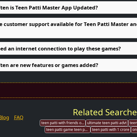
ften is Teen Patti Master App Updated?
re customer support available for Teen Patti Master an
eed an internet connection to play these games?
ften are new features or games added?
Related Searche
Blog
FAQ
teen patti with friends online
ultimate teen patti advt
teen patti game teen patti game
teen patti with 1 crore
on