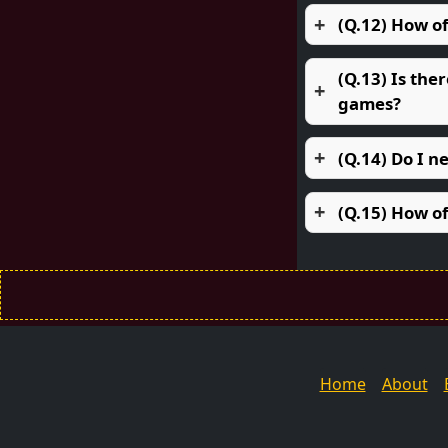
(Q.12) How o
(Q.13) Is the
games?
(Q.14) Do I n
(Q.15) How o
Home
About