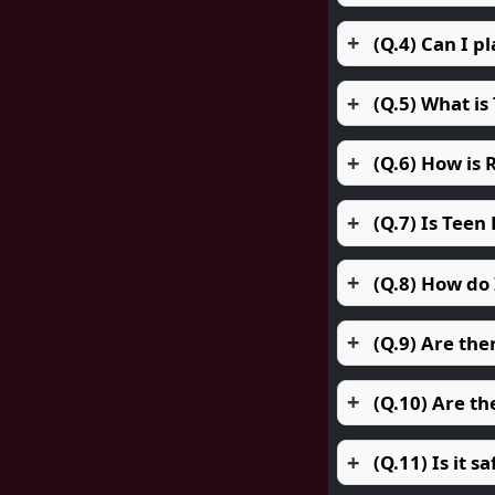
(Q.4) Can I p
(Q.5) What is
(Q.6) How is
(Q.7) Is Teen
(Q.8) How do 
(Q.9) Are the
(Q.10) Are t
(Q.11) Is it 