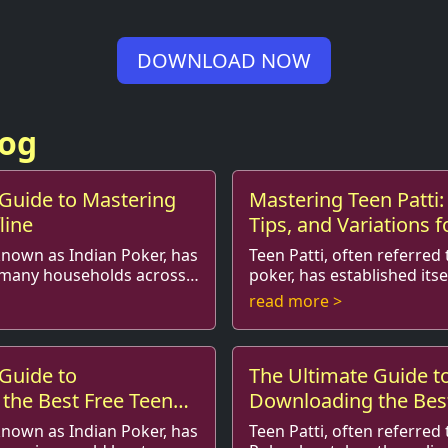
DOWNLOAD NOW
log
 Guide to Mastering
Mastering Teen Patti: 
line
Tips, and Variations f
Player
 known as Indian Poker, has
Teen Patti, often referred 
n many households across
poker, has established itsel
 during festivals and family
the card game scene, esp
read more >
ar...
young adults in South Asia.
Guide to
The Ultimate Guide t
the Best Free Teen
Downloading the Best
Games
 known as Indian Poker, has
Teen Patti, often referred 