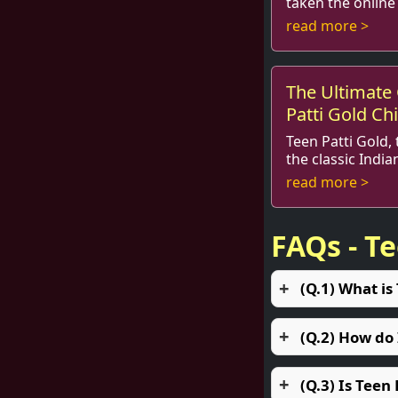
taken the onlin
With its thrillin
read more >
elements, it's no
The Ultimate
Patti Gold Ch
Teen Patti Gold,
the classic Indi
has taken the ga
read more >
engaging gamepla
FAQs - T
(Q.1) What is
(Q.2) How do
(Q.3) Is Teen